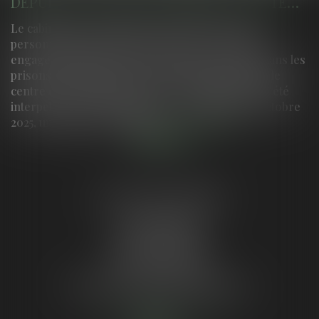
DEPUIS SA CELLULE DE PRISON, UN DÉTENU DIRIGEAIT DES LIVRAISONS PAR DRONE DANS TOUT LE SUD-OUEST
Le cabinet assure la défense des intérêts d'une
personne prévenue dans ce dossier. La police a
engagé une lutte contre les largages par drone dans les
prisons. Huit membres d’un réseau dirigé depuis le
centre de détention de Neuvic, en Dordogne, ont été
interpellés en ce début janvier Une nuit de fin octobre
2025, un équipage de polici...
Lire la suite
LE GUYON AURORE
4 place Rodesse
33000 BORDEAUX
Tél :
05 64 37 18 87
Tél :
06 59 25 42 51
Mail :
aurore.le.guyon@gmail.com