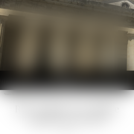
Ouvrir
le
Vous êtes ici :
RDV en ligne
menu
Rdv en ligne avec Maitre
Aurore LE GUYON