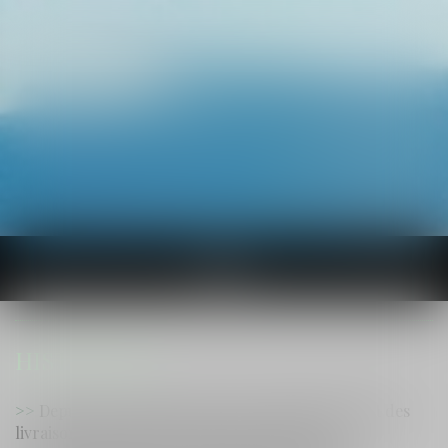
Ouvrir
le
menu
HISTORIQUE
Depuis sa cellule de prison, un détenu dirigeait des
livraisons par drone dans tout le Sud-Ouest