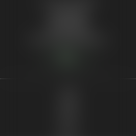
LE GUYON AURORE
4 place Rodesse
33000 BORDEAUX
Tél :
05 64 37 18 87
Tél :
06 59 25 42 51
Mail :
aurore.le.guyon@gmail.com
Nous
localiser
Accueil
Le cabinet
Droit pénal
Actualités
Honoraires
Contact
RDV en ligne
Articles