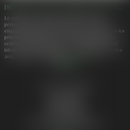
DEPUIS SA CELLULE DE PRISON, UN DÉTENU DIRIGEAIT DES LIVRAISONS PAR DRONE DANS TOUT LE SUD-OUEST
Le cabinet assure la défense des intérêts d'une
personne prévenue dans ce dossier. La police a
engagé une lutte contre les largages par drone dans les
prisons. Huit membres d’un réseau dirigé depuis le
centre de détention de Neuvic, en Dordogne, ont été
interpellés en ce début janvier Une nuit de fin octobre
2025, un équipage de polici...
Lire la suite
LE GUYON AURORE
4 place Rodesse
33000 BORDEAUX
Tél :
05 64 37 18 87
Tél :
06 59 25 42 51
Mail :
aurore.le.guyon@gmail.com