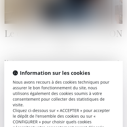
Le cabinet Aurore LE GUYON
Me Le Guyon, Avocat au barreau de Bordeaux exerçant
en droit pénal, s'engage à une écoute particulière de
Information sur les cookies
chacun de ses clients et à une analyse personnelle du
dossier et de la régularité de la procédure pénale.
Nous avons recours à des cookies techniques pour
assurer le bon fonctionnement du site, nous
Après avoir suivi ses études de droit à l'Université Paris
utilisons également des cookies soumis à votre
II Panthéon-Assas et obtenu un Master I en sciences
consentement pour collecter des statistiques de
visite.
criminelles et carrières judiciaires et un Master II en
Cliquez ci-dessous sur « ACCEPTER » pour accepter
droit privé général ainsi qu'à l'institut de criminologie de
le dépôt de l'ensemble des cookies ou sur «
Paris II Panthéon-Assas dont elle est diplômée
CONFIGURER » pour choisir quels cookies
(certificat de sciences criminelles, certificat de sciences