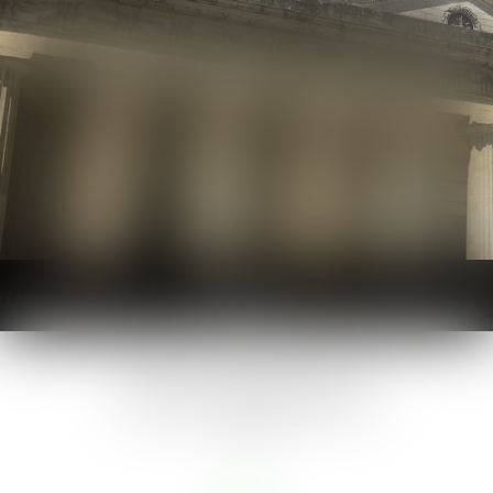
Ouvrir
le
menu
Après jugement