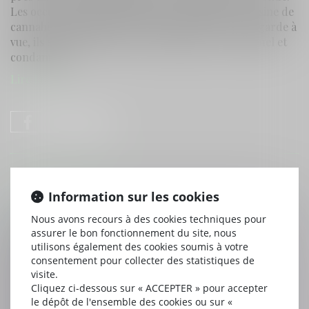
Les occupants sont contrôlés en possession de résine de
cannabis, de téléphones et d’un drone. Placés en garde à
vue, ils sont déférés devant le tribunal correctionnel et
condamnés.
Lire la suite
HISTORIQUE
Information sur les cookies
Depuis sa cellule de prison, un détenu dirigeait des
Nous avons recours à des cookies techniques pour
livraisons par drone dans tout le Sud-Ouest
assurer le bon fonctionnement du site, nous
utilisons également des cookies soumis à votre
Procès du gang de voleurs de grands crus:
consentement pour collecter des statistiques de
intervention de Me Le Guyon au JT de 20 heures de
visite.
france 2 le mercredi 26 novembre 2025
Cliquez ci-dessous sur « ACCEPTER » pour accepter
Traitement des antécédents judiciaires (TAJ) et le
le dépôt de l'ensemble des cookies ou sur «