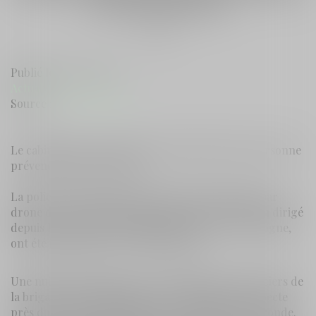
tout le Sud-Ouest
Publié le :
26/01/2026
Actualités du cabinet
Source :
www.sudouest.fr
Le cabinet assure la défense des intérêts d'une personne
prévenue dans ce dossier.
La police a engagé une lutte contre les largages par
drone dans les prisons. Huit membres d’un réseau dirigé
depuis le centre de détention de Neuvic, en Dordogne,
ont été interpellés en ce début janvier
Une nuit de fin octobre 2025, un équipage de policiers de
la brigade anticriminalité repère une voiture suspecte
près du centre pénitentiaire de Gradignan, en Gironde.