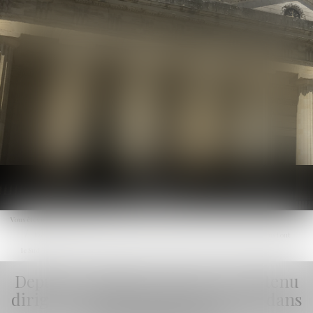
Ouvrir
le
Vous êtes ici :
Actualités
menu
Depuis sa cellule de prison, un détenu dirigeait des livraisons par drone dans tout
le Sud-Ouest
Depuis sa cellule de prison, un détenu
dirigeait des livraisons par drone dans