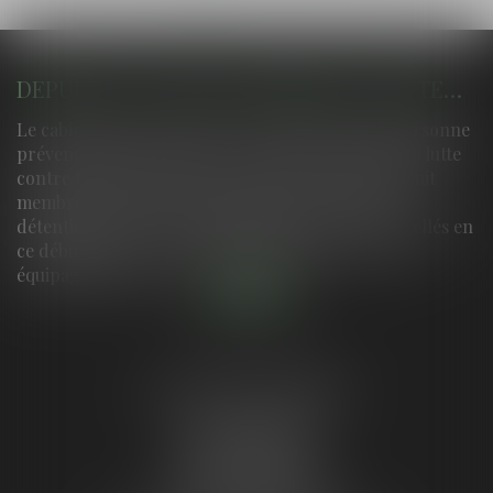
DEPUIS SA CELLULE DE PRISON, UN DÉTENU DIRIGEAIT DES LIVRAISONS PAR DRONE DANS TOUT LE SUD-OUEST
Le cabinet assure la défense des intérêts d'une personne
prévenue dans ce dossier. La police a engagé une lutte
contre les largages par drone dans les prisons. Huit
membres d’un réseau dirigé depuis le centre de
détention de Neuvic, en Dordogne, ont été interpellés en
ce début janvier Une nuit de fin octobre 2025, un
équipage de polici...
Lire la suite
LE GUYON AURORE
4 place Rodesse
33000 BORDEAUX
Tél :
05 64 37 18 87