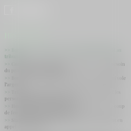
HISTORIQUE
Bordeaux : la bagarre entre deux squatteurs finit au
tribunal
Corps retrouvé à Podensac (33) en 2016 : "On a besoin
du procès", insiste la famille
Bordeaux : la mère mendie dans la rue, sa fille lui vole
l’argent
Tribunal de Bordeaux : la jeune voleuse repérait les
personnes âgées au supermarché
Homme blessé par balle à Carbon-Blanc (33) : le coup
de feu était parti involontairement
Stationnement à Bordeaux : les avocates gagnent en
appel contre la ville