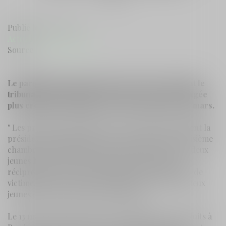
Publié le :
17/02/2021
Actualités du cabinet
Source :
www.sudouest.fr
Le parquet les avait renvoyés dos à dos et devant le
tribunal correctionnel. Mais une version a été jugée
plus crédible à l'audience. La juge tranchera en mars.
" Les précisions sont différentes ", résume sobrement la
présidente de l'audience correctionnelle de la troisième
chambre, Christine Mounier. Mercredi 10 février, deux
jeunes lui font face pour répondre de violences
réciproques. L'un avait au départ plutôt l'étiquette de
victime, mais le parquet a décidé de renvoyer les deux
jeunes dos à dos et devant le tribunal.
Le 13 mai 2019, Police secours est appelée rue de Nuits à