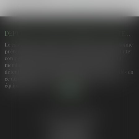
<<
<
1
2
3
4
>
>>
DEPUIS SA CELLULE DE PRISON, UN DÉTENU DIRIGEAIT DES LIVRAISONS PAR DRONE DANS TOUT LE SUD-OUEST
Le cabinet assure la défense des intérêts d'une personne
prévenue dans ce dossier. La police a engagé une lutte
contre les largages par drone dans les prisons. Huit
membres d’un réseau dirigé depuis le centre de
détention de Neuvic, en Dordogne, ont été interpellés en
ce début janvier Une nuit de fin octobre 2025, un
équipage de polici...
Lire la suite
LE GUYON AURORE
4 place Rodesse
33000 BORDEAUX