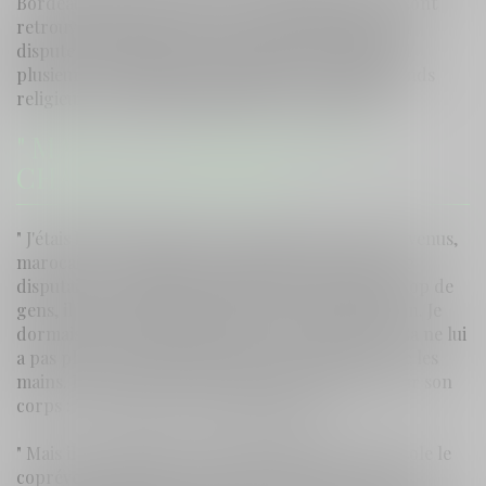
Bordeaux pour une bagarre. De fait, deux jeunes sont
retrouvés blessés et avec des plaies saignantes. La
dispute aurait débuté dans un squat où cohabitent
plusieurs communautés aux différences et différends
religieux et culturels difficilement conciliables.
" MAIS IL A COMPLÈTEMENT
CHANGÉ L'HISTOIRE "
" J'étais blessé plus que lui ", commence un des prévenus,
marocain. " Ça faisait au moins quatre fois qu'on se
disputait. À chaque fois, c'était pareil, il amenait trop de
gens, il buvait et faisait du bruit. Là c'était ramadan. Je
dormais, je lui ai demandé de parler moins fort. Ça ne lui
a pas plu. Il a poussé ma femme. Je l'ai frappé avec les
mains. Il avait un couteau. " Il montre les traces sur son
corps : " là, là et là. On a fini dans la rue. "
" Mais il a complètement changé l'histoire ", se désole le
coprévenu africain. La riveraine qui a prévenu les