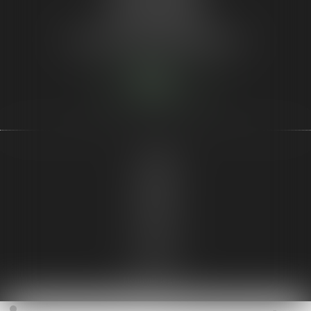
Tél :
05 64 37 18 87
Tél :
06 59 25 42 51
Mail :
aurore.le.guyon@gmail.com
Nous
localiser
Accueil
Le cabinet
Droit pénal
Actualités
Honoraires
Contact
RDV en ligne
Articles
Plan du site
Mentions légales