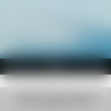
Ouvrir
le
Vous êtes ici :
Accueil
Actualités du cabinet
menu
Bordeaux : la bagarre entre deux squatteurs finit au tribunal
Bordeaux : la bagarre entre deux
squatteurs finit au tribunal